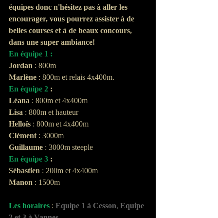
équipes donc n'hésitez pas à aller les 
encourager, vous pourrez assister à de 
belles courses et à de beaux concours, 
dans une super ambiance!
En équipe 1 :
Jordan
 : 800m
Marlène
 : 800m et relais 4x400m.
En équipe 2
 : 
Léana
 : 800m et 4x400m
Lisa
 : 800m et hauteur
Helloïs
 : 800m et 4x400m
Clément
 : 3000m
Guillaume 
: 3000m steeple
En équipe 3
 : 
Sébastien 
: 200m et 4x400m
Manon
 : 1500m
Les horaires 
: 
Equipe 1 à Cesson
,
Equipe 
2 et 3 à Vannes