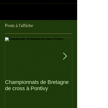
Posts à l'affiche
Championnats de Bretagne
Dimanche 23/01
de cross à Pontivy
Métropolitaines
Grégoire