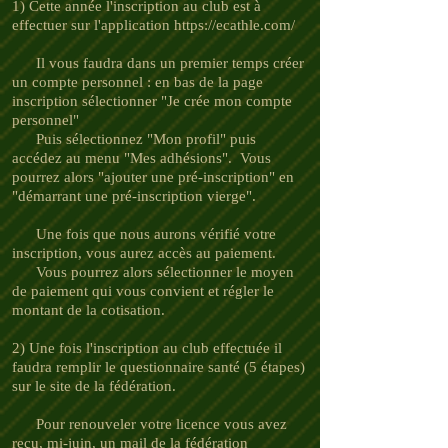
1) Cette année l'inscription au club est à
effectuer sur l'application
https://ecathle.com/
Il vous faudra dans un premier temps créer
un compte personnel : en bas de la page
inscription sélectionner "Je crée mon compte
personnel"
Puis sélectionnez "Mon profil" puis
accédez au menu "Mes adhésions". Vous
pourrez alors "ajouter une pré-inscription" en
"démarrant une pré-inscription vierge".
Une fois que nous aurons vérifié votre
inscription, vous aurez accès au paiement.
Vous pourrez alors sélectionner le moyen
de paiement qui vous convient et régler le
montant de la cotisation.
2) Une fois l'inscription au club effectuée il
faudra remplir le questionnaire santé (5 étapes)
sur le site de la fédération.
Pour renouveler votre licence vous avez
reçu, mi-juin, un mail de la fédération