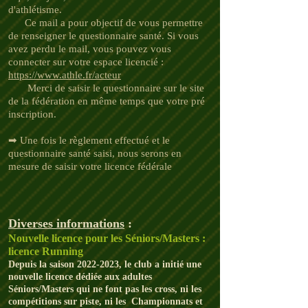
d'athlétisme.
Ce mail a pour objectif de vous permettre
de renseigner le questionnaire santé. Si vous
avez perdu le mail, vous pouvez vous
connecter sur votre espace licencié :
https://www.athle.fr/acteur
Merci de saisir le questionnaire sur le site
de la fédération en même temps que votre pré
inscription.
➡ Une fois le règlement effectué et le
questionnaire santé saisi, nous serons en
mesure de saisir votre licence fédérale
Diverses informations
:
Nouvelle licence pour les Séniors/Masters :
licence Running
Depuis la saison
2022-2023
, le
club a initié une
nouvelle licence dédiée aux adultes
Séniors/Masters qui ne font pas les cross, ni les
compétitions sur piste, ni les Championnats et