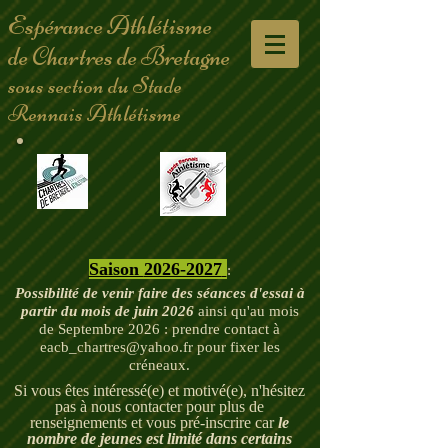
Espérance Athlétisme
de Chartres de Bretagne
sous section du Stade
Rennais Athlétisme
Saison
2026-2027
:
Possibilité de venir faire des séances d'essai à
partir du mois de juin
2026
ainsi qu'au mois
de Septembre 2026 : prendre contact à
eacb_chartres@yahoo.fr
pour fixer les
créneau
x.
Si vous êtes intéressé(e) et motivé(e),
n'hésitez
pas à nous contacter pour plus de
renseignements
et vous pré-inscrire car
le
nombre de jeunes est limité
dans certains