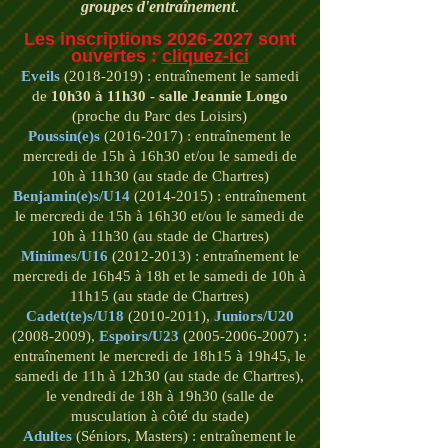
groupes d'entraînement
.
Les inscriptions
2026-2027
sont
ouvertes :
cliquez-ici
Eveils
(2018-2019)
: entraînement le samedi
de
10h30 à 11h30 - salle Jeannie Longo
(proche du Parc des Loisirs)
Poussin(e)s
(2016-2017)
: entraînement le
mercredi de 15h à 16h30 et/ou le samedi de
10h à 11h30 (au stade de Chartres)
Benjamin(e)s/U14
(2014-2015)
: entraînement
le mercredi de 15h à 16h30 et/ou le samedi de
10h à 11h30 (au stade de Chartres)
Minimes/U16
(2012-2013)
: entraînement le
mercredi de 16h45 à 18h et le samedi de 10h à
11h15 (au stade de Chartres)
Cadet(te)s/U18
(2010-2011)
,
Juniors/U20
(2008-2009)
,
Espoirs/U23
(2005-2006-2007)
:
entraînement le mercredi de 18h15 à 19h45, le
samedi de 11h à 12h30 (au stade de Chartres),
le vendredi de 18h à 19h30 (salle de
musculation à côté du stade)
Adultes
(Séniors, Masters) : entraînement le