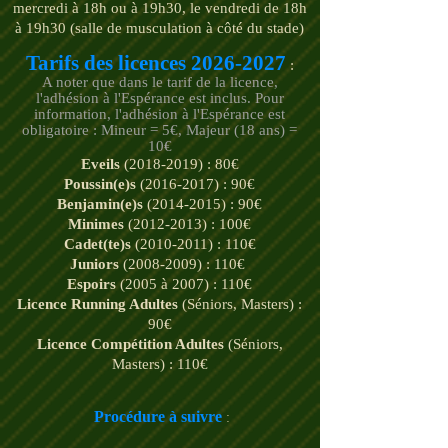
mercredi à 18h ou à 19h30, le vendredi de 18h
à 19h30 (salle de musculation à côté du stade)
Tarifs des licences
2026-2027
:
A noter que dans le tarif de la licence,
l'adhésion à l'Espérance est inclus. Pour
information, l'adhésion à l'Espérance est
obligatoire : Mineur = 5€, Majeur (18 ans) =
10€
Eveils
(2018-2019)
: 80€
Poussin(e)s
(2016-2017)
: 90€
Benjamin(e)s
(2014-2015)
: 90€
Minimes
(2012-2013)
: 100€
Cadet(te)s
(2010-2011)
: 110€
Juniors
(2008-2009)
: 110€
Espoirs
(2005 à 2007) : 110€
Licence Running Adultes
(Séniors, Masters) :
90€
Licence Compétition Adultes
(Sénio
rs,
Masters) : 110€
Procédure à suivre
: