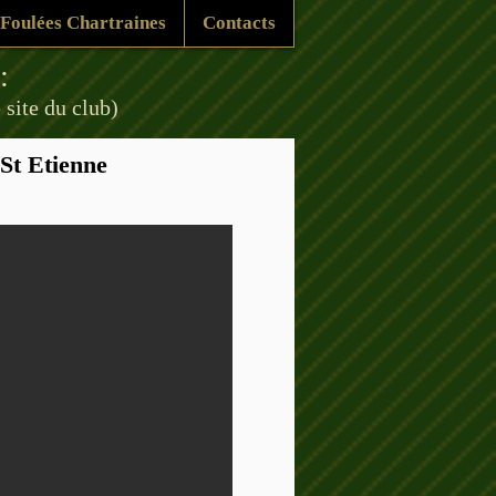
Foulées Chartraines
Contacts
 :
 site du club)
St Etienne