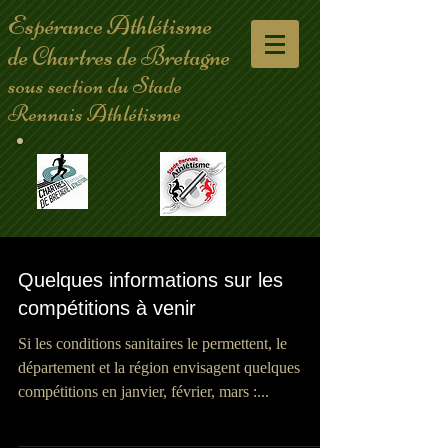
Espérance Athlétisme
de Chartres de Bretagne
sous section du Stade
Rennais Athlétisme
Quelques informations sur les
compétitions à venir
Si les conditions sanitaires le permettent, le
département et la région envisagent quelques
compétitions en janvier, février, mars :...