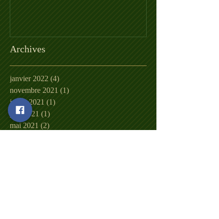
Archives
janvier 2022
(4)
4 posts
novembre 2021
(1)
1 post
juillet 2021
(1)
1 post
juin 2021
(1)
1 post
mai 2021
(2)
2 posts
avril 2021
(1)
1 post
mars 2021
(1)
1 post
février 2021
(4)
4 posts
janvier 2021
(1)
1 post
décembre 2020
(3)
3 posts
novembre 2020
(3)
3 posts
août 2020
(1)
1 post