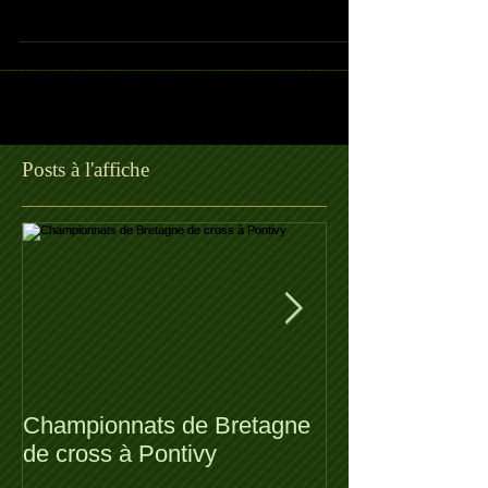
Posts à l'affiche
Championnats de Bretagne
Dimanche 23/01
de cross à Pontivy
Métropolitaines
Grégoire