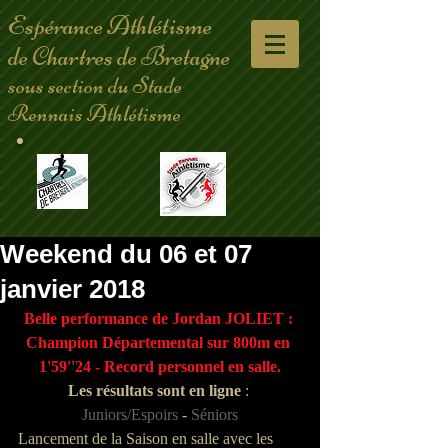
Espérance Athlétisme
de Chartres de Bretagne
sous section du Stade
Rennais Athlétisme
Weekend du 06 et 07
janvier 2018
Belle performance de Jordan JOLIET : 
Champion Départemental sur 800m en 
1'59''24 - Record personnel en salle.
Les résultats sont en ligne 
: 
Juniors/Espoirs
 - 
Séniors
Lancement de la Saison en salle avec les 