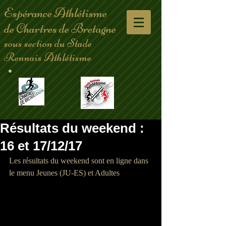
Espérance Athlétisme
de Chartres de Bretagne
sous section du Stade
Rennais Athlétisme
Résultats du weekend :
16 et 17/12/17
Les résultats du weekend sont en ligne dans 
le menu Jeunes (JU-ES) et Adultes