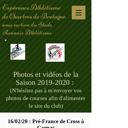
Espérance Athlétisme
de Chartres de Bretagne
sous section du Stade
Rennais Athlétisme
Photos et vidéos de la
Saison
2019-2020
:
(N'hésitez pas à m'envoyer vos
photos de courses afin d'alimenter
le site du club)
16/02/20 : Pré-France de Cross à
Carnac