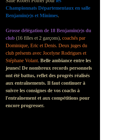
Salle Robert Poirier pour 
les 
Championnats Départementaux en salle 
Benjamin(e)s et Minimes
.
Grosse délégation de 18 Benjamin(e)s du 
club
 (16 filles et 2 garçons), 
coachés par 
Dominique, Eric et Denis. Deux juges du 
club présents avec Jocelyne Rodrigues et 
Stéphane Volant
. 
Belle ambiance entre les 
jeunes! De nombreux records personnels 
ont été battus, reflet des progrès réalisés 
aux entraînements. Il faut continuer à 
suivre les consignes de vos coachs à 
l'entraînement et aux compétitions pour 
encore progresser.