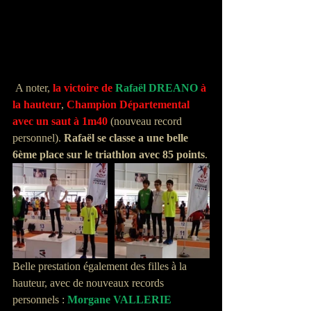
 A noter, 
la victoire de
Rafaël DREANO
 à 
la hauteur
, 
Champion Départemental 
avec un saut à 1m40 
(nouveau record 
personnel). 
Rafaël se classe a une belle 
6ème place sur le triathlon avec 85 points
.
Belle prestation également des filles à la 
hauteur, avec de nouveaux records 
personnels : 
Morgane VALLERIE