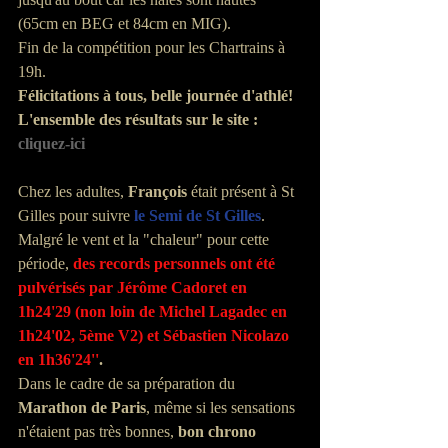
(65cm en BEG et 84cm en MIG).
Fin de la compétition pour les Chartrains à 
19h.
Félicitations à tous, belle journée d'athlé! 
L'ensemble des résultats sur le site : 
cliquez-ici
Chez les adultes, 
François
 était présent à St 
Gilles pour suivre 
le Semi de St Gilles
. 
Malgré le vent et la "chaleur" pour cette 
période, 
des records personnels ont été 
pulvérisés par Jérôme Cadoret en 
1h24'29 (non loin de Michel Lagadec en 
1h24'02, 5ème V2) et Sébastien Nicolazo 
en 1h36'24''
.
Dans le cadre de sa préparation du 
Marathon de Paris
, même si les sensations 
n'étaient pas très bonnes, 
bon chrono 