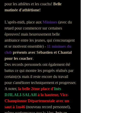
pour les athlètes et les coachs! 
Belle 
matinée d'athlétisme!
L'après-midi, place aux 
Minimes
 (avec du 
retard pour commencer sur certaines 
épreuves! mais heureusement belle 
ambiance entre les jeunes, qui s'encouragent 
et se motivent ensemble) - 
11 minimes du 
club
 présents avec Sébastien et Chantal 
pour les coacher
.
Des records personnels ont également été 
battus ce qui montre les progrès réalisés par 
certain(e)s mais il reste encore du travail 
pour s'améliorer techniquement et progresser.
A noter, 
la belle 2ème place d'
Inès 
DJILALI-SALAH
 à la hauteur, Vice-
Championne Départementale avec un 
saut à 1m46 
(nouveau record personnel), 
même performance que la 1ère. 
Inès se 