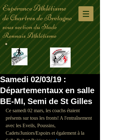
Espérance Athlétisme
de Chartres de Bretagne
sous section du Stade
Rennais Athlétisme
Samedi 02/03/19 :
Départementaux en salle
BE-MI, Semi de St Gilles
Ce samedi 02 mars, les coachs étaient 
présents sur tous les fronts! A l'entraînement 
avec les Eveils, Poussins, 
Cadets/Juniors/Espoirs et également à la 