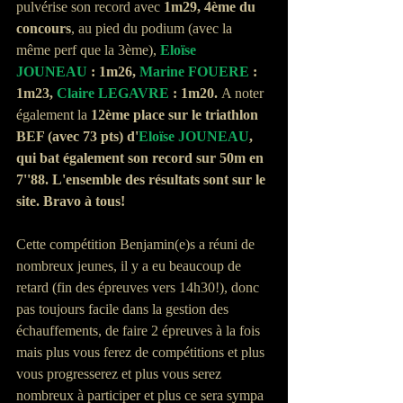
pulvérise son record avec 
1m29, 4ème du 
concours
, au pied du podium (avec la 
même perf que la 3ème), 
Eloïse 
JOUNEAU
 : 1m26, 
Marine FOUERE
 : 
1m23, 
Claire LEGAVRE
 : 1m20. 
A noter 
également la
 12ème place sur le triathlon 
BEF (avec 73 pts) d'
Eloïse JOUNEAU
, 
qui bat également son record sur 50m en 
7''88. L'ensemble des résultats sont sur le 
site. Bravo à tous!
Cette compétition Benjamin(e)s a réuni de 
nombreux jeunes, il y a eu beaucoup de 
retard (fin des épreuves vers 14h30!), donc 
pas toujours facile dans la gestion des 
échauffements, de faire 2 épreuves à la fois 
mais plus vous ferez de compétitions et plus 
vous progresserez et plus vous serez 
nombreux à participer et plus ce sera sympa 