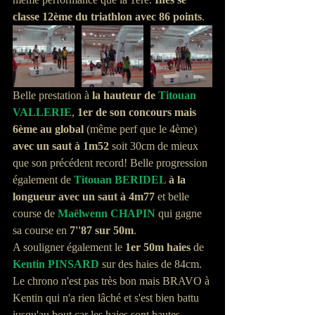
classe 12ème du triathlon avec 86 points
.
Belle prestation à 
la hauteur de 
Titouan 
VALLERIE
, 
1er de son concours mais 
6ème au global
 (même perf que le 4ème) 
avec un saut à 1m52
 soit 30cm de mieux 
que son précédent record! Belle progression 
également de 
Titouan BERIDEL
 à la 
longueur avec un saut à 4m77
 et belle 
course de 
Maëlwenn CHAPIN
 qui gagne 
sa course en 
7''87 sur 50m
.
A souligner également le 
1er 50m haies 
de 
Kentin PINSARD
 sur des haies de 84cm. 
Le chrono n'est pas très bon mais BRAVO à 
Kentin qui n'a rien lâché et s'est bien battu 
jusqu'au bout car les haies sont hautes 