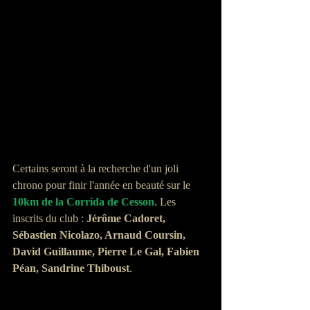
Certains seront à la recherche d'un joli 
chrono pour finir l'année en beauté sur le 
10km de la Corrida de Cesson
. Les 
inscrits du club : 
Jérôme Cadoret, 
Sébastien Nicolazo, Arnaud Coursin, 
David Guillaume, Pierre Le Gal, Fabien 
Péan, Sandrine Thiboust
.