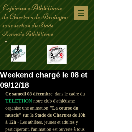
Espérance Athlétisme
de Chartres de Bretagne
sous section du Stade
Rennais Athlétisme
Weekend chargé le 08 et
09/12/18
Ce samedi 08 décembre
, dans le cadre du 
TELETHON
 notre club d'athlétisme 
organise une animation 
"La course du 
muscle" sur le Stade de Chartres de 10h 
à 12h
 - Les athlètes, jeunes et adultes y 
participeront, l'animation est ouverte à tous 