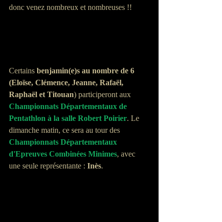
donc venez nombreux et nombreuses !!
Certains 
benjamin(e)s au nombre de 6 
(Eloïse, Clémence, Jeanne, Rafaël, 
Raphaël et Titouan
) participeront aux 
Championnats Départementaux de 
Pentathlon à la salle Robert Poirier
. Le 
dimanche matin, ce sera au tour des
Championnats Départementaux 
d'Epreuves Combinées Minimes
, avec 
une seule représentante : 
Inès
.