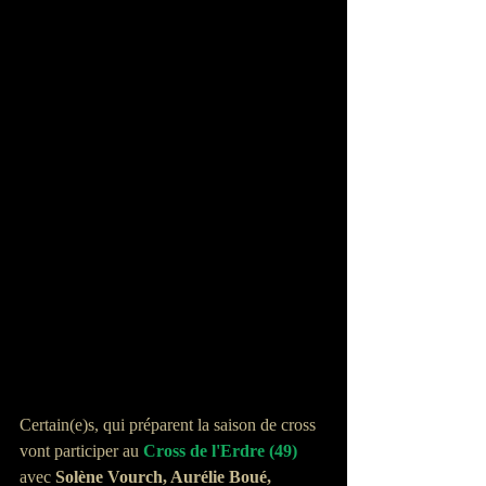
Certain(e)s, qui préparent la saison de cross 
vont participer au 
Cross de l'Erdre
 (49)
avec 
Solène Vourch, Aurélie Boué, 