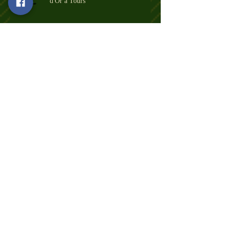
d'Or à Tours
2 médailles d'Or aux Championnats
de Bretagne Minimes - St Brieuc :
26/06/21
Meeting Tempo Run League à St Malo
Samedi 01/05/21 : Animation Covid
à Pacé