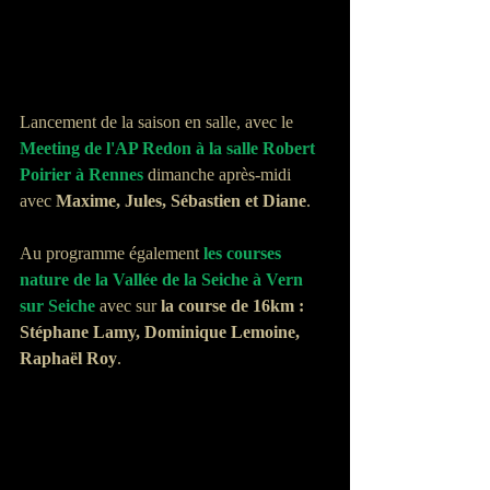
Lancement de la saison en salle, avec le 
Meeting de l'AP Redon à la salle Robert 
Poirier à Rennes
 dimanche après-midi 
avec 
Maxime, Jules, Sébastien et Diane
. 
Au programme également 
les courses 
nature de la Vallée de la Seiche à Vern 
sur Seiche
 avec sur 
la course de 16km : 
Stéphane Lamy, Dominique Lemoine, 
Raphaël Roy
.