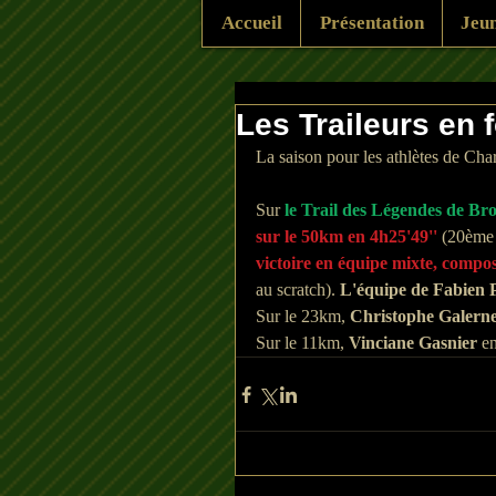
Accueil
Présentation
Jeun
Les Traileurs en 
La saison pour les athlètes de Char
Sur 
le Trail des Légendes de Br
sur le 50km en 4h25'49'' 
(20ème 
victoire en équipe mixte, compo
au scratch). 
L'équipe de Fabien P
Sur le 23km, 
Christophe Galern
Sur le 11km, 
Vinciane Gasnier
 e