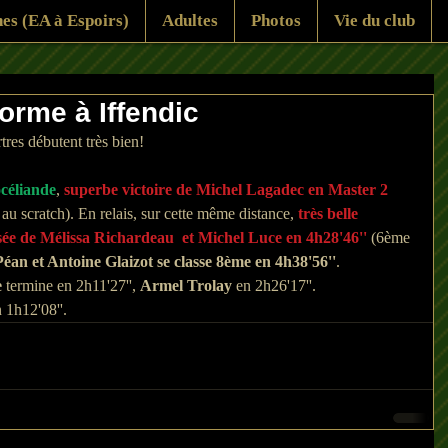
es (EA à Espoirs)
Adultes
Photos
Vie du club
forme à Iffendic
tres débutent très bien!
océliande
, 
superbe victoire de Michel Lagadec en Master 2 
au scratch). En relais, sur cette même distance, 
très belle 
sée de Mélissa Richardeau  et Michel Luce en 4h28'46'' 
(6ème 
éan et Antoine Glaizot se classe 8ème en 4h38'56''
.
e
 termine en 2h11'27'', 
Armel Trolay
 en 2h26'17''.
n 1h12'08''.