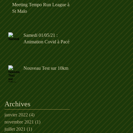
Meeting Tempo Run League à
St Malo
Samedi 01/05/21 :
Animation Covid à Pacé
Nouveau Test sur 10km
Archives
janvier 2022
(4)
4 posts
novembre 2021
(1)
1 post
juillet 2021
(1)
1 post