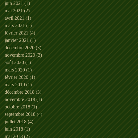
juin 2021
(1)
1 post
mai 2021
(2)
2 posts
avril 2021
(1)
1 post
mars 2021
(1)
1 post
février 2021
(4)
4 posts
janvier 2021
(1)
1 post
décembre 2020
(3)
3 posts
novembre 2020
(3)
3 posts
août 2020
(1)
1 post
mars 2020
(1)
1 post
février 2020
(1)
1 post
mars 2019
(1)
1 post
décembre 2018
(3)
3 posts
novembre 2018
(1)
1 post
octobre 2018
(1)
1 post
septembre 2018
(4)
4 posts
juillet 2018
(4)
4 posts
juin 2018
(1)
1 post
mai 2018
(2)
2 posts